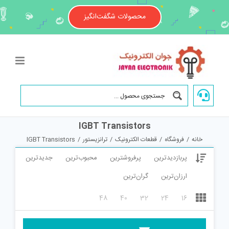
Ski
t
محصولات شگفت‌انگیز
conten
IGBT Transistors
خانه
/
فروشگاه
/
قطعات الکترونیک
/
ترانزیستور
/
IGBT Transistors
پربازدیدترین
پرفروشترین
محبوب‌ترین
جدیدترین
ارزان‌ترین
گران‌ترین
48
40
32
24
16