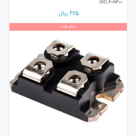
IXEL40N400
625
ریال
تمام شده