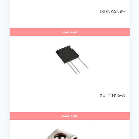
IXDN75N120
تمام شده
IXLF19N250A
تمام شده