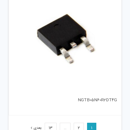
NGTB05N60R2DT4G
1
2
…
13
بعدی