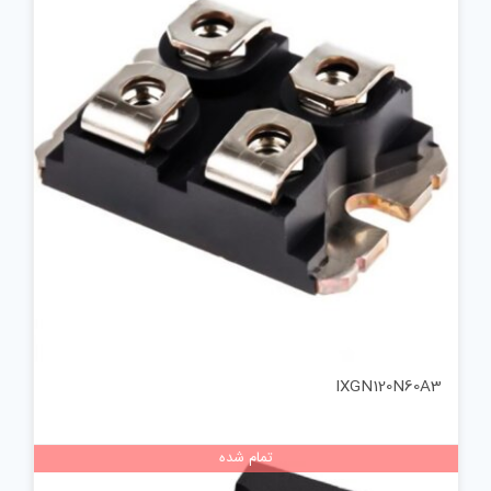
IXGN120N60A3
تمام شده