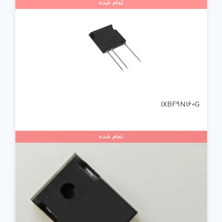
تمام شده
IXBF9N160G
تمام شده