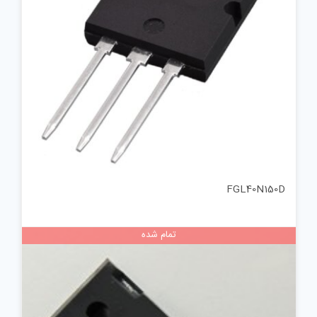
FGL40N150D
تمام شده