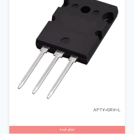
APT70GR120L
تمام شده