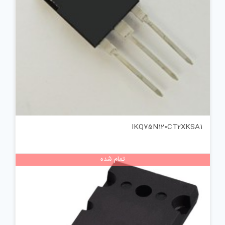
IKQ75N120CT2XKSA1
تمام شده