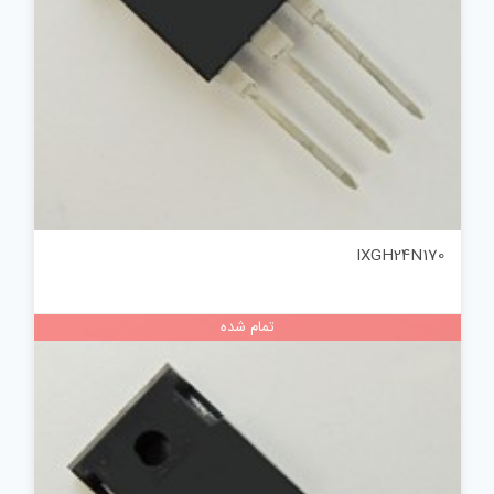
IXGH24N170
تمام شده