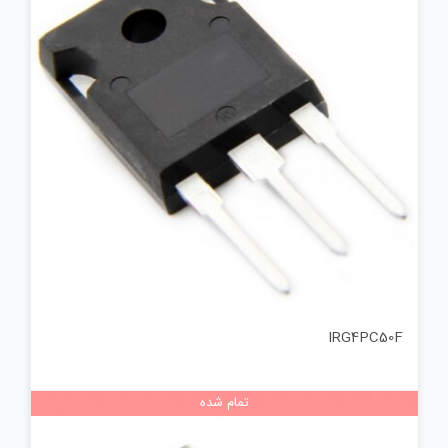
IRG4PC50F
تمام شده