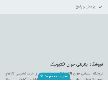
پرسش و پاسخ
فروشگاه اینترنتی جوان الکترونیک
فروشگاه اینترنتی
جوان الکترونیک
بهترین بستر برای خرید اینترنتی کالاهای
مقایسه محصولات
مورد نیاز شما در ایران است . “اصل بودن کالا ، “گارانتی بازگشت” ، ” ارسال
سریع” و “مشاوره تخصصی” از ویژگی های مهم و اساسی در
جوان
الکترونیک
از نخستین روز تأسیس بوده و تمام سعی خود را کرده تا به آن
پایبند باشد .
جوان الکترونیک
سعی بر آن دارد که روزانه بر تعداد محصولات
و تنوع آن بیفزاید تا بتواند نیاز همه ی افراد با هر نوع سلیقه را در خرید
محصولات اینترنتی مرتفع کند.