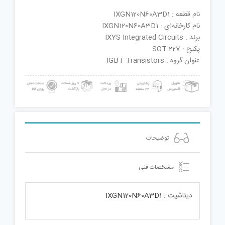
نام قطعه : IXGN120N60A3D1
نام کارخانه‌ای : IXGN120N60A3D1
برند : IXYS Integrated Circuits
پکیج : SOT-227
عنوان گروه : IGBT Transistors
توضیحات
مشخصات فنی
دیتاشیت :
IXGN120N60A3D1