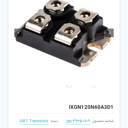


IXGN120N60A3D1
شناسه محصول:
jep-49350709
دسته:
IGBT Transistors