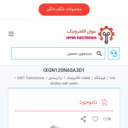
Ski
t
محصولات شگفت‌انگیز
conten
IXGN120N60A3D1
خانه
/
فروشگاه
/
قطعات الکترونیک
/
ترانزیستور
/
IGBT Transistors
/
IXGN120N60A3D1
ناموجود