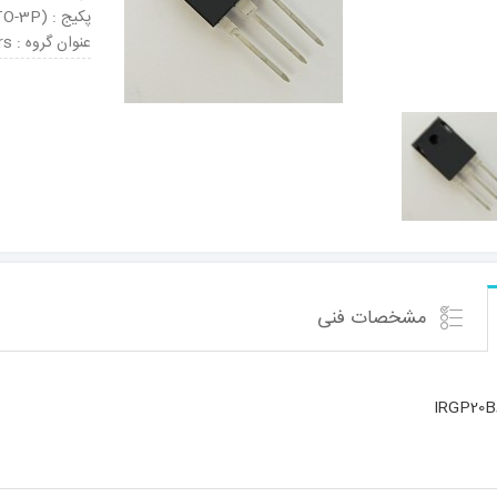
پکیج : TO-247AD (TO-3P)
عنوان گروه : IGBT Transistors
مشخصات فنی
IRGP20