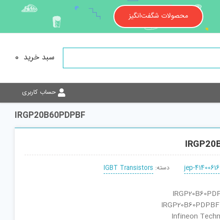
محصولات شگفت‌انگیز
سبد خرید
0
حساب کاربری
IRGP20B60PDPBF
IRGP20
jep-41400616
دسته:
IGBT Transistors