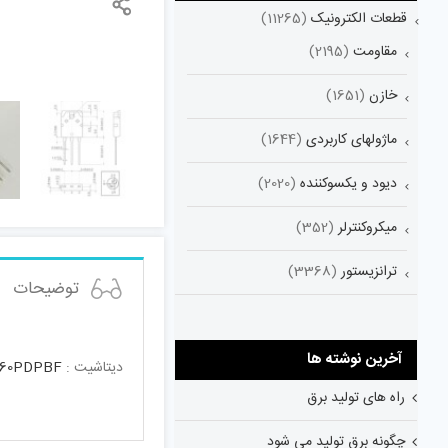
قطعات الکترونیک
(11265)
مقاومت
(2195)
خازن
(1651)
ماژولهای کاربردی
(1644)
دیود و یکسوکننده
(2020)
میکروکنترلر
(352)
ترانزیستور
(3368)
توضیحات
آخرین نوشته ها
دیتاشیت :
B60PDPBF
راه های تولید برق
چگونه برق تولید می شود