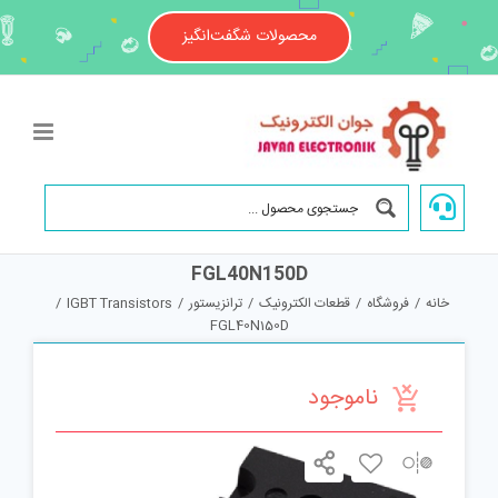
Ski
t
محصولات شگفت‌انگیز
conten
FGL40N150D
خانه
/
فروشگاه
/
قطعات الکترونیک
/
ترانزیستور
/
IGBT Transistors
/
FGL40N150D
ناموجود