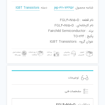
شناسه محصول:
jep-32073652
دسته:
IGBT Transistors
نام قطعه : FGL40N150D
نام کارخانه‌ای : FGL40N150D
برند : Fairchild Semiconductor
پکیج : TO-264
عنوان گروه : IGBT Transistors
توضیحات
مشخصات فنی
دیتاشیت :
FGL40N150D