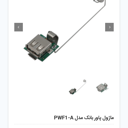


ماژول پاور بانک مدل PWF1-A