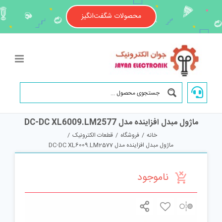
Ski
t
محصولات شگفت‌انگیز
conten
ماژول مبدل افزاینده مدل DC-DC XL6009.LM2577
خانه
/
فروشگاه
/
قطعات الکترونیک
/
ماژول مبدل افزاینده مدل DC-DC XL6009.LM2577
ناموجود