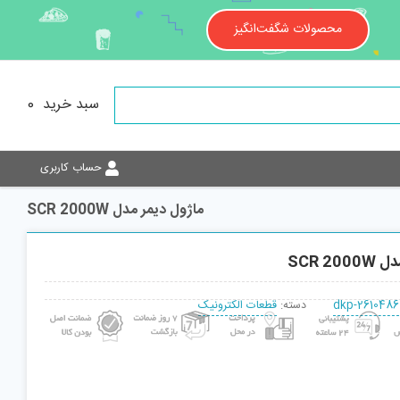
محصولات شگفت‌انگیز
سبد خرید
0
حساب کاربری
ماژول دیمر مدل SCR 2000W
SCR 2
dkp-2610486
دسته:
قطعات الکترونیک