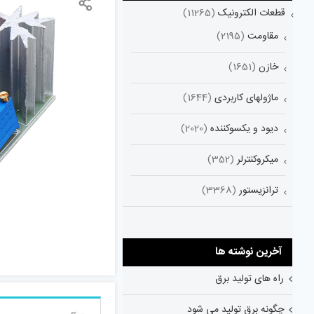
قطعات الکترونیک
(11265)
مقاومت
(2195)
خازن
(1651)
ماژولهای کاربردی
(1644)
دیود و یکسوکننده
(2020)
میکروکنترلر
(352)
ترانزیستور
(3368)
آخرین نوشته ها
راه های تولید برق
چگونه برق تولید می شود