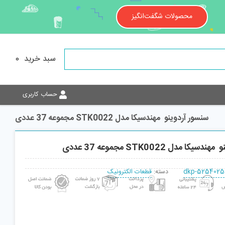
محصولات شگفت‌انگیز
سبد خرید
0
حساب کاربری
سنسور آردوینو مهندسیکا مدل STK0022 مجموعه 37 عددی
ا مدل STK0022 مجموعه 37 عددی
dkp-5254025
دسته:
قطعات الکترونیک