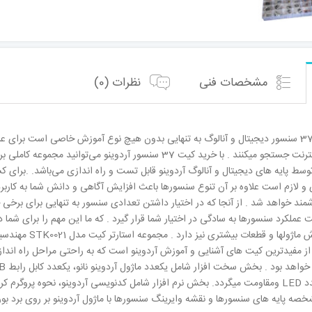
مشخصات فنی
نظرات (0)
کیت STK0022 شامل 37 سنسور دیجیتال و آنالوگ به تنهایی بدون هیچ نوع آموزش خاصی است برا
توسط پایه های دیجیتال و آنالوگ آردوینو قابل تست و راه اندازی می‌باشد. .برای کس
 لازم است علاوه بر آن تنوع سنسورها باعث افزایش آگاهی و دانش شما به کاربرد
مند خواهد شد . از آنجا که در اختیار داشتن تعدادی سنسور به تنهایی برای برخ
 عملکرد سنسورها به سادگی در اختیار شما قرار گیرد . که ما این مهم را برای شما د
ی از مفیدترین کیت های آشنایی و آموزش آردوینو است که به راحتی مراحل راه ا
جامپر نرومادگی با دوعدد LED ومقاومت میگردد. بخش نرم افزار شامل کدنویسی آردوینو، نحوه 
ه پایه های سنسورها و نقشه وایرینگ سنسورها با ماژول آردوینو بر روی برد بورد