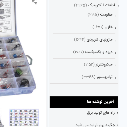
قطعات الکترونیک
(11265)
مقاومت
(2195)
خازن
(1651)
ماژولهای کاربردی
(1644)
دیود و یکسوکننده
(2020)
میکروکنترلر
(352)
ترانزیستور
(3368)
آخرین نوشته ها
راه های تولید برق
چگونه برق تولید می شود