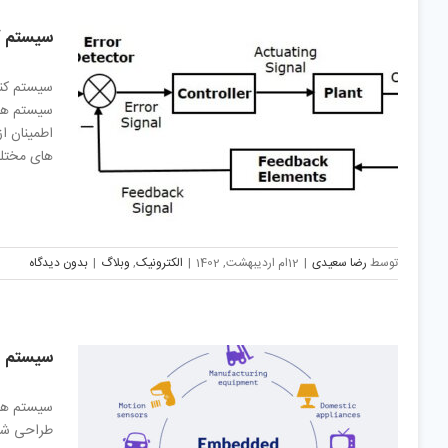
سیستم ک
سیستم ها 
اطمینان ا
های مختلفی
توسط
رضا سعیدی
|
12ام اردیبهشت, 1402
|
الکترونیک
,
وبلاگ
|
بدون دیدگاه
سیستم ه
طراحی شده