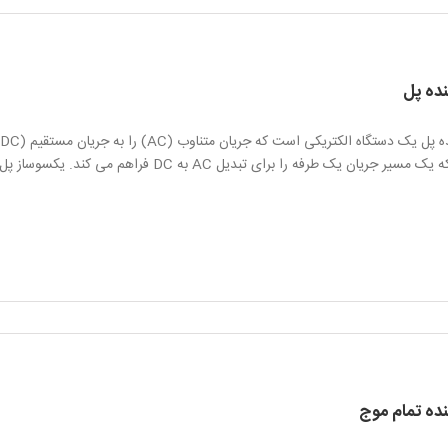
ده پل
طرفه را برای تبدیل AC به DC فراهم می کند. یکسوساز پل معمولاً برای تبدیل ورودی منبع برق AC به ولتاژ DC استفاده می شود.
ده تمام موج