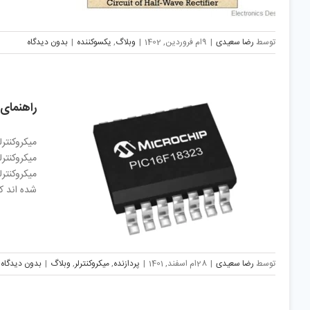
توسط
رضا سعیدی
|
9ام فروردین, 1402
|
وبلاگ
,
یکسوکننده
|
بدون دیدگاه
راهنمای 
میکروکنتر
میکروکنترل
شده اند ک
توسط
رضا سعیدی
|
28ام اسفند, 1401
|
پردازنده
,
میکروکنترلر
,
وبلاگ
|
بدون دیدگاه