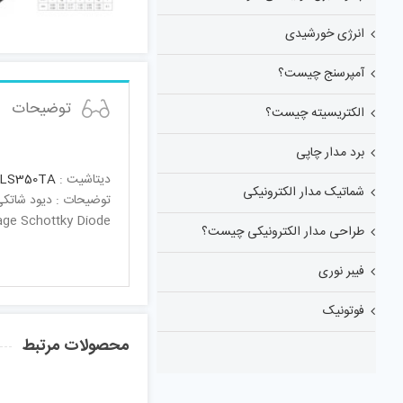
انرژی خورشیدی
آمپرسنج چیست؟
توضیحات
الکتریسیته چیست؟
برد مدار چاپی
دیتاشیت :
LS350TA
شماتیک مدار الکترونیکی
توضیحات : دیود شاتکی 380 میلی 40 و
ge Schottky Diode
طراحی مدار الکترونیکی چیست؟
فیبر نوری
فوتونیک
محصولات مرتبط