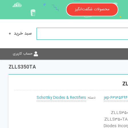
محصولات شگفت‌انگیز
سبد خرید
0
حساب کاربری
ZLLS350TA
Z
jep-63135494
دسته:
Schottky Diodes & Rectifiers