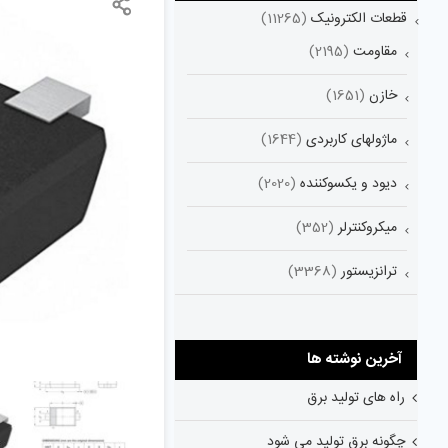
قطعات الکترونیک
(11265)
مقاومت
(2195)
خازن
(1651)
ماژولهای کاربردی
(1644)
دیود و یکسوکننده
(2020)
میکروکنترلر
(352)
ترانزیستور
(3368)
آخرین نوشته ها
راه های تولید برق
چگونه برق تولید می شود