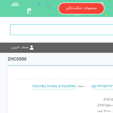
محصولات شگفت‌انگیز
حساب کاربری
ZHCS500
jep-93751683
دسته:
Schottky Diodes & Rectifiers
دد