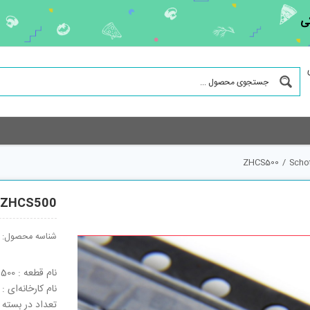
ی
ZHCS500
/
Schot
ZHCS500
شناسه محصول:
نام قطعه : ZHCS500
نام کارخانه‌ای : ZHCS500
تعداد در بسته : 3000 ع