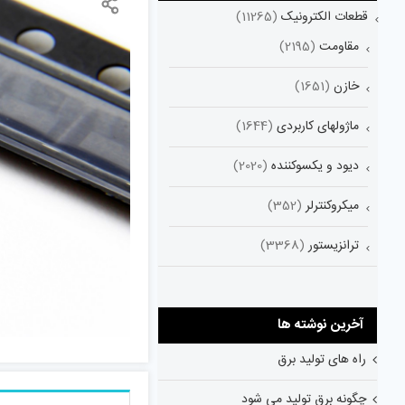
قطعات الکترونیک
(11265)
مقاومت
(2195)
خازن
(1651)
ماژولهای کاربردی
(1644)
دیود و یکسوکننده
(2020)
میکروکنترلر
(352)
ترانزیستور
(3368)
آخرین نوشته ها
راه های تولید برق
چگونه برق تولید می شود