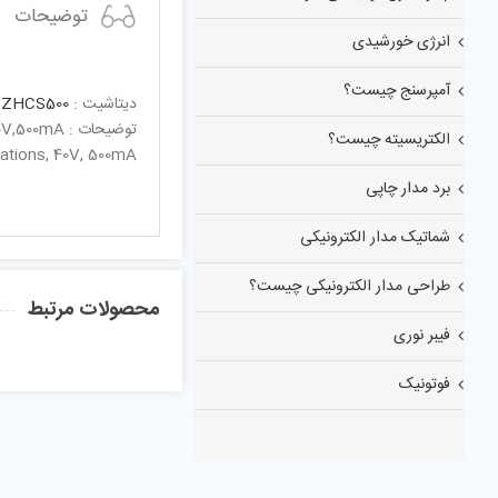
توضیحات
انرژی خورشیدی
آمپرسنج چیست؟
دیتاشیت :
ZHCS500
توضیحات : Multi Cell LED Driver, 40V,500mA
الکتریسیته چیست؟
cations, 40V, 500mA
برد مدار چاپی
شماتیک مدار الکترونیکی
طراحی مدار الکترونیکی چیست؟
محصولات مرتبط
فیبر نوری
فوتونیک