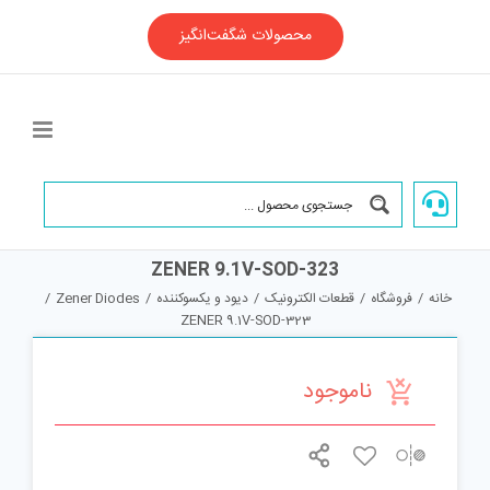
Ski
t
محصولات شگفت‌انگیز
conten
ZENER 9.1V-SOD-323
خانه
/
فروشگاه
/
قطعات الکترونیک
/
دیود و یکسوکننده
/
Zener Diodes
/
ZENER 9.1V-SOD-323
ناموجود