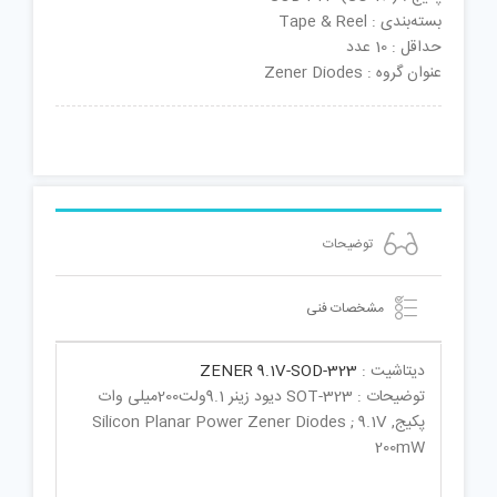
بسته‌بندی : Tape & Reel
حداقل : 10 عدد
عنوان گروه : Zener Diodes
توضیحات
مشخصات فنی
دیتاشیت :
ZENER 9.1V-SOD-323
توضیحات : SOT-323 دیود زینر 9.1ولت200میلی وات
پکیجSilicon Planar Power Zener Diodes ; 9.1V ,
200mW