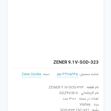
ZENER 9.1V-SOD-323
شناسه محصول:
jep-49985945
دسته:
Zener Diodes
نام قطعه : ZENER 9.1V-SOD-323
نام کارخانه‌ای : GDZ9V1B-V
تعداد در بسته : 3000 عدد
برند : Vishay
پکیج : SOD-323 (SC-76)