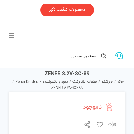
Ski
t
محصولات شگفت‌انگیز
conten
ZENER 8.2V-SC-89
خانه
/
فروشگاه
/
قطعات الکترونیک
/
دیود و یکسوکننده
/
Zener Diodes
/
ZENER 8.2V-SC-89
ناموجود