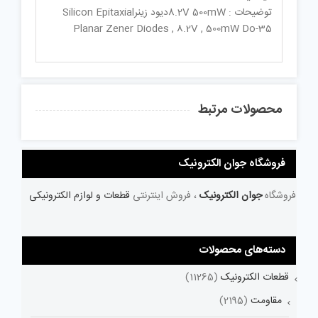
توضیحات : 8.2V 500mWدیود زینرSilicon Epitaxial
Planar Zener Diodes , 8.2V , 500mW Do-35
محصولات مرتبط
فروشگاه جوان الکترونیک
فروشگاه
جوان الکترونیک
، فروش اینترنتی
قطعات و لوازم الکترونیکی
دسته‌های محصولات
قطعات الکترونیک
(11265)
مقاومت
(2195)