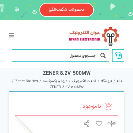
Ski
t
محصولات شگفت‌انگیز
conten
ZENER 8.2V-500MW
خانه
/
فروشگاه
/
قطعات الکترونیک
/
دیود و یکسوکننده
/
Zener Diodes
/
ZENER 8.2V-500MW
ناموجود