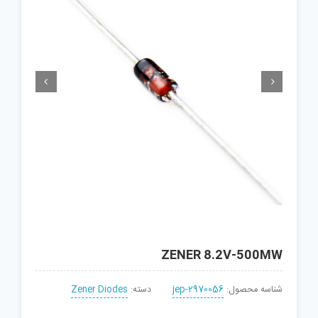


ZENER 8.2V-500MW
شناسه محصول:
jep-2970056
دسته:
Zener Diodes