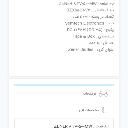
نام قطعه : ZENER 8.2V-500MW
نام کارخانه‌ای : BZX55C8V2
تعداد در بسته : 5000 عدد
برند : Semtech Electronics
پکیج : DO-204AH (DO-35)
بسته‌بندی : Tape & Box
حداقل : 10 عدد
عنوان گروه : Zener Diodes
توضیحات
مشخصات فنی
دیتاشیت :
ZENER 8.2V-500MW