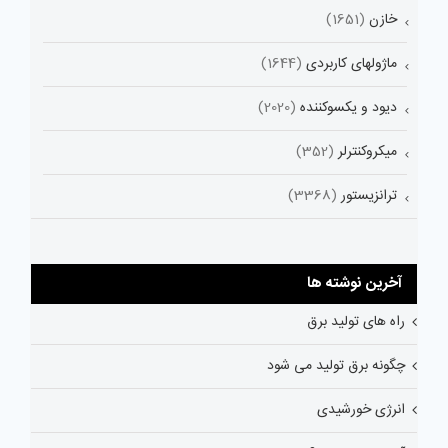
خازن
(1651)
ماژولهای کاربردی
(1644)
دیود و یکسوکننده
(2020)
میکروکنترلر
(352)
ترانزیستور
(3368)
آخرین نوشته ها
راه های تولید برق
چگونه برق تولید می شود
انرژی خورشیدی