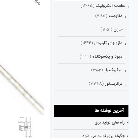
قطعات الکترونیک
(11265)
مقاومت
(2195)
خازن
(1651)
ماژولهای کاربردی
(1644)
دیود و یکسوکننده
(2020)
میکروکنترلر
(352)
ترانزیستور
(3368)
آخرین نوشته ها
راه های تولید برق
چگونه برق تولید می شود