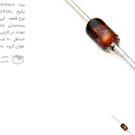
برند : Semtech Electronics
پکیج : DO-41AL
نوع قطعه : کپی
بسته‌بندی : Tape & Box
تعداد در کارتن : 50000 
حداقل : 10 عدد
عنوان گروه : Zener Diodes