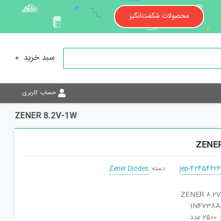
محصولات شگفت‌انگیز
سبد خرید
0
حساب کاربری
ZENER 8.2V-1W
ZENE
jep-42454626
دسته:
Zener Diodes
دد