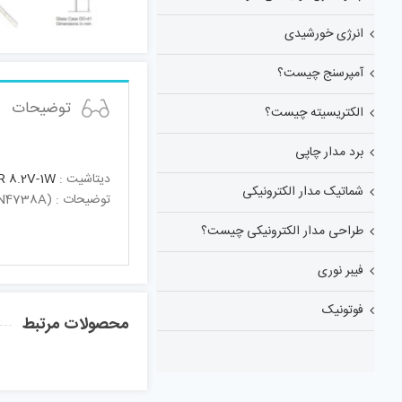
انرژی خورشیدی
آمپرسنج چیست؟
توضیحات
الکتریسیته چیست؟
برد مدار چاپی
دیتاشیت :
 8.2V-1W
شماتیک مدار الکترونیکی
توضیحات : (1N4738A) – 8.2V 1W دیودزینرZener Voltage Regulator Diodes , 8.2V , 1-1.3 Watt Do-41 Glass
طراحی مدار الکترونیکی چیست؟
فیبر نوری
فوتونیک
محصولات مرتبط