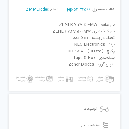
شناسه محصول:
jep-53172566
دسته:
Zener Diodes
نام قطعه : ZENER 7.2V 500MW
نام کارخانه‌ای : ZENER 7.2V 500MW
تعداد در بسته : 5000 عدد
برند : NEC Electronics
پکیج : DO-204AH (DO-35)
بسته‌بندی : Tape & Box
عنوان گروه : Zener Diodes
توضیحات
مشخصات فنی