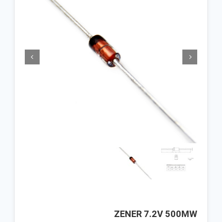


ZENER 7.2V 500MW