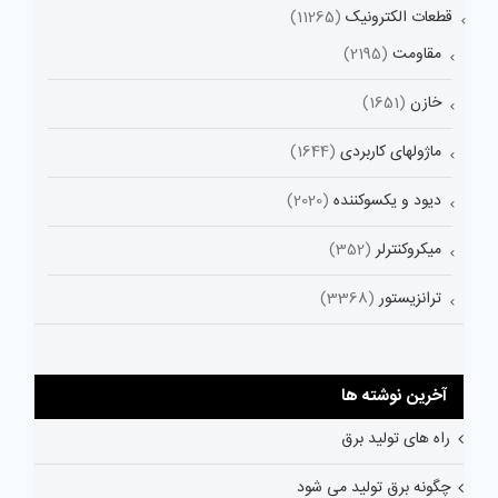
قطعات الکترونیک
(11265)
مقاومت
(2195)
خازن
(1651)
ماژولهای کاربردی
(1644)
دیود و یکسوکننده
(2020)
میکروکنترلر
(352)
ترانزیستور
(3368)
آخرین نوشته ها
راه های تولید برق
چگونه برق تولید می شود