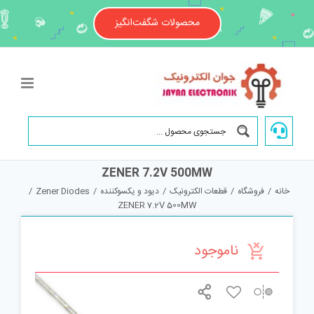
Ski
t
محصولات شگفت‌انگیز
conten
ZENER 7.2V 500MW
خانه
/
فروشگاه
/
قطعات الکترونیک
/
دیود و یکسوکننده
/
Zener Diodes
/
ZENER 7.2V 500MW
ناموجود