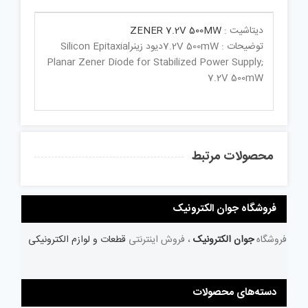
دیتاشیت :
ZENER 7.2V 500MW
توضیحات : 7.2V 500mWدیود زینرSilicon Epitaxial
Planar Zener Diode for Stabilized Power Supply;
7.2V 500mW
محصولات مرتبط
فروشگاه جوان الکترونیک
فروشگاه
جوان الکترونیک
، فروش اینترنتی
قطعات و لوازم الکترونیکی
دسته‌های محصولات