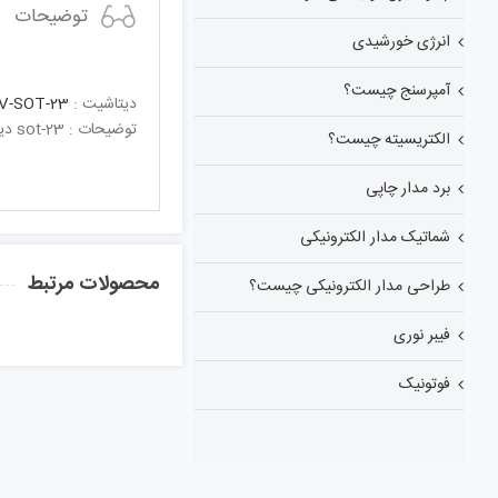
توضیحات
انرژی خورشیدی
آمپرسنج چیست؟
دیتاشیت :
V-SOT-23
توضیحات : sot-23 دیود زینر 6.2ولت300میلی آمپر پکیجDual Surface Mount Zener Diodes ; 6.2V , 300mW
الکتریسیته چیست؟
برد مدار چاپی
شماتیک مدار الکترونیکی
محصولات مرتبط
طراحی مدار الکترونیکی چیست؟
فیبر نوری
فوتونیک