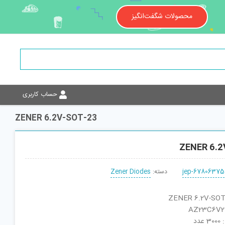
محصولات شگفت‌انگیز
حساب کاربری
ZENER 6.2V-SOT-23
ZENER 6.
jep-67806375
دسته:
Zener Diodes
دد