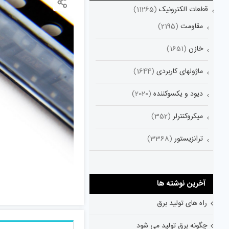
قطعات الکترونیک
(11265)
مقاومت
(2195)
خازن
(1651)
ماژولهای کاربردی
(1644)
دیود و یکسوکننده
(2020)
میکروکنترلر
(352)
ترانزیستور
(3368)
آخرین نوشته ها
راه های تولید برق
چگونه برق تولید می شود