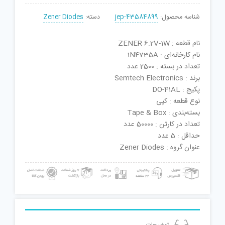
شناسه محصول:
jep-43584899
دسته:
Zener Diodes
نام قطعه : ZENER 6.2V-1W
نام کارخانه‌ای : 1N4735A
تعداد در بسته : 2500 عدد
برند : Semtech Electronics
پکیج : DO-41AL
نوع قطعه : کپی
بسته‌بندی : Tape & Box
تعداد در کارتن : 50000 عدد
حداقل : 5 عدد
عنوان گروه : Zener Diodes
توضیحات