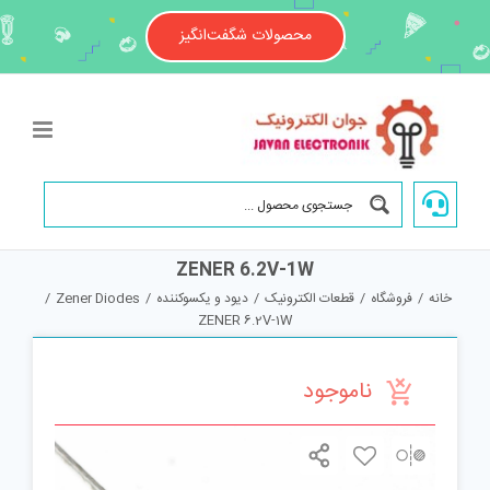
Ski
t
محصولات شگفت‌انگیز
conten
ZENER 6.2V-1W
خانه
/
فروشگاه
/
قطعات الکترونیک
/
دیود و یکسوکننده
/
Zener Diodes
/
ZENER 6.2V-1W
ناموجود