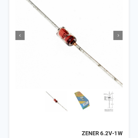


ZENER 6.2V-1W