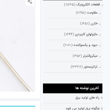
قطعات الکترونیک
(11265)
مقاومت
(2195)
خازن
(1651)
ماژولهای کاربردی
(1644)
دیود و یکسوکننده
(2020)
میکروکنترلر
(352)
ترانزیستور
(3368)
آخرین نوشته ها
راه های تولید برق
چگونه برق تولید می شود