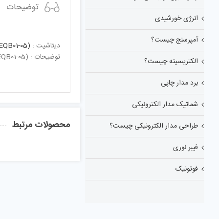
توضیحات
انرژی خورشیدی
آمپرسنج چیست؟
دیتاشیت :
EQB01-05)
توضیحات : (EQB01-05) – 5.1V 1W دیودزینرSilicon PlanarType Zener Diode: 5.1V , 1W, 30mA
الکتریسیته چیست؟
برد مدار چاپی
شماتیک مدار الکترونیکی
محصولات مرتبط
طراحی مدار الکترونیکی چیست؟
فیبر نوری
فوتونیک