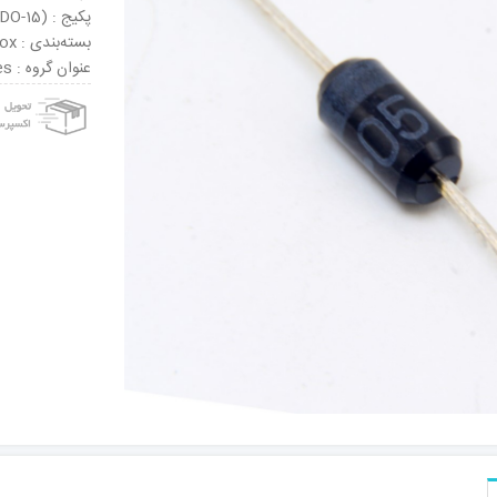
پکیج : DO-204AC (DO-15)
بسته‌بندی : Tape & Box
عنوان گروه : Zener Diodes