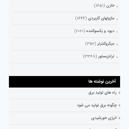
خازن
(1651)
ماژولهای کاربردی
(1644)
دیود و یکسوکننده
(2020)
میکروکنترلر
(352)
ترانزیستور
(3368)
آخرین نوشته ها
راه های تولید برق
چگونه برق تولید می شود
انرژی خورشیدی