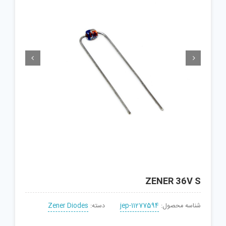


ZENER 36V S
شناسه محصول:
jep-11277594
دسته:
Zener Diodes