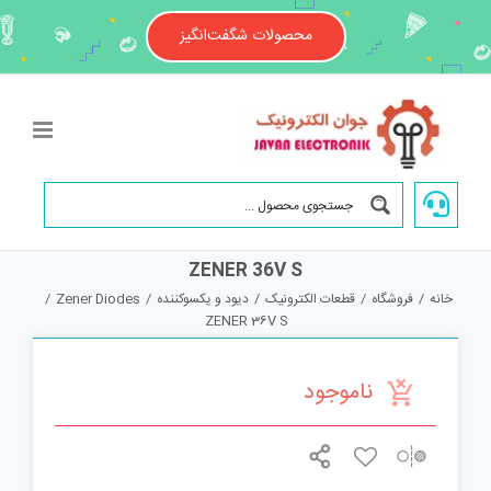
Ski
t
محصولات شگفت‌انگیز
conten
ZENER 36V S
خانه
/
فروشگاه
/
قطعات الکترونیک
/
دیود و یکسوکننده
/
Zener Diodes
/
ZENER 36V S
ناموجود