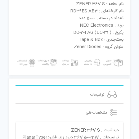
نام قطعه : ZENER 36V S
نام کارخانه‌ای : RD39ES-AB3
تعداد در بسته : 5000 عدد
برند : NEC Electronics
پکیج : DO-204AG (DO-34)
بسته‌بندی : Tape & Box
عنوان گروه : Zener Diodes
توضیحات
مشخصات فنی
دیتاشیت :
ZENER 36V S
توضیحات : 36V 500mW دیود زینر فشردهPlanarType