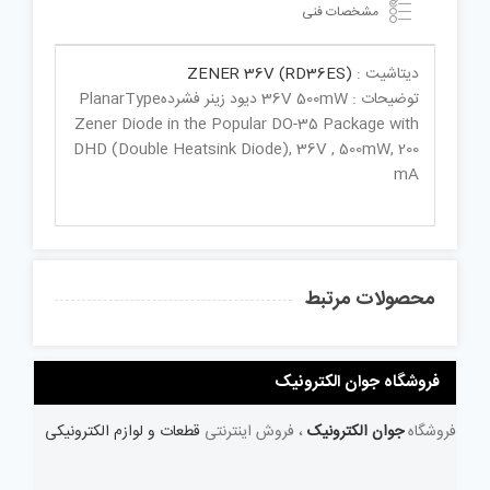
مشخصات فنی
دیتاشیت :
ZENER 36V (RD36ES)
توضیحات : 36V 500mW دیود زینر فشردهPlanarType
Zener Diode in the Popular DO-35 Package with
DHD (Double Heatsink Diode), 36V , 500mW, 200
mA
محصولات مرتبط
فروشگاه جوان الکترونیک
فروشگاه
جوان الکترونیک
، فروش اینترنتی
قطعات و لوازم الکترونیکی