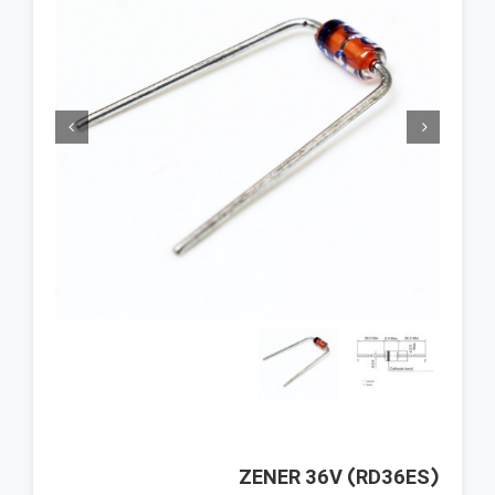


ZENER 36V (RD36ES)