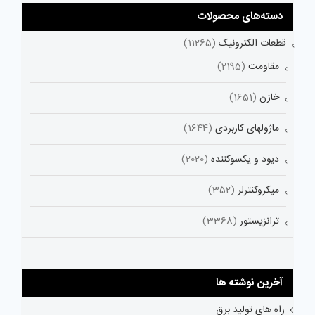
دسته‌های محصولات
قطعات الکترونیک
(11265)
مقاومت
(2195)
خازن
(1651)
ماژولهای کاربردی
(1644)
دیود و یکسوکننده
(2020)
میکروکنترلر
(352)
ترانزیستور
(3368)
آخرین نوشته ها
راه های تولید برق