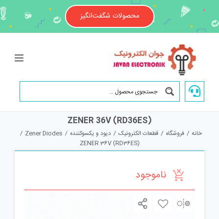
Ski
t
محصولات شگفت‌انگیز
conten
ZENER 36V (RD36ES)
خانه
/
فروشگاه
/
قطعات الکترونیک
/
دیود و یکسوکننده
/
Zener Diodes
/
ZENER 36V (RD36ES)
ناموجود