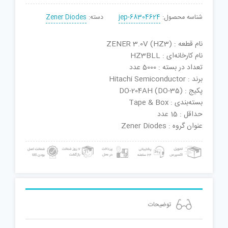
شناسه محصول:
jep-68304624
دسته:
Zener Diodes
نام قطعه : ZENER 3.0V (HZ3)
نام کارخانه‌ای : HZ3BLL
تعداد در بسته : 5000 عدد
برند : Hitachi Semiconductor
پکیج : DO-204AH (DO-35)
بسته‌بندی : Tape & Box
حداقل : 15 عدد
عنوان گروه : Zener Diodes
توضیحات