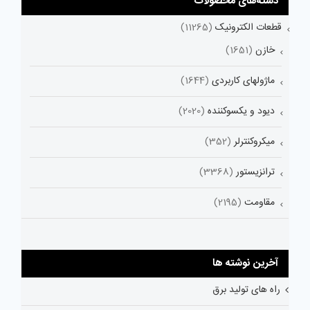
دسته‌های محصولات
قطعات الکترونیک
(11265)
خازن
(1651)
ماژولهای کاربردی
(1644)
دیود و یکسوکننده
(2020)
میکروکنترلر
(352)
ترانزیستور
(3368)
مقاومت
(2195)
آخرین نوشته ها
راه های تولید برق