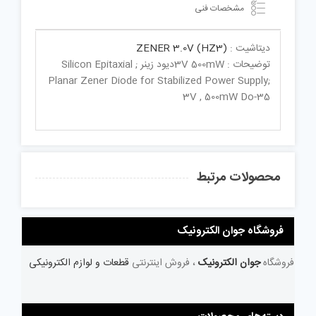
مشخصات فنی
دیتاشیت :
ZENER 3.0V (HZ3)
توضیحات : 3V 500mWدیود زینر ; Silicon Epitaxial
Planar Zener Diode for Stabilized Power Supply;
3V , 500mW Do-35
محصولات مرتبط
فروشگاه جوان الکترونیک
فروشگاه
جوان الکترونیک
، فروش اینترنتی
قطعات و لوازم الکترونیکی