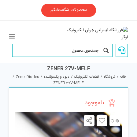
Ski
t
محصولات شگفت‌انگیز
conten
ZENER 27V-MELF
خانه
/
فروشگاه
/
قطعات الکترونیک
/
دیود و یکسوکننده
/
Zener Diodes
/
ZENER 27V-MELF
ناموجود