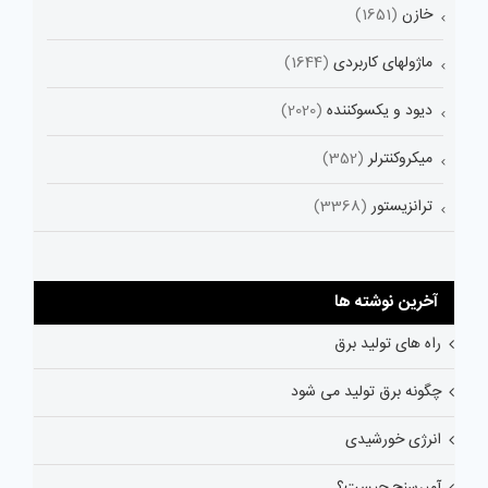
خازن
(1651)
ماژولهای کاربردی
(1644)
دیود و یکسوکننده
(2020)
میکروکنترلر
(352)
ترانزیستور
(3368)
آخرین نوشته ها
راه های تولید برق
چگونه برق تولید می شود
انرژی خورشیدی
آمپرسنج چیست؟