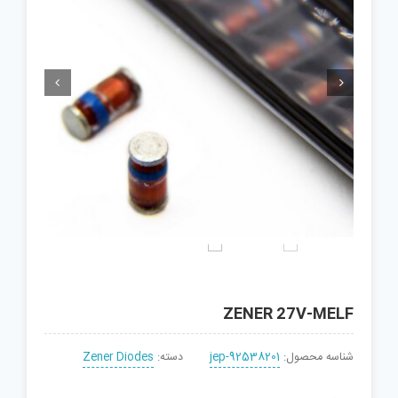


ZENER 27V-MELF
شناسه محصول:
jep-92538201
دسته:
Zener Diodes