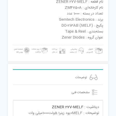
نام قطعه : ZENER 27V-MELF
نام کارخانه‌ای : ZM4750A
تعداد در بسته : 1000 عدد
برند : Semtech Electronics
پکیج : DO-213AB (MELF)
بسته‌بندی : Tape & Reel
عنوان گروه : Zener Diodes
توضیحات
مشخصات فنی
دیتاشیت :
ZENER 27V-MELF
توضیحات : MELFدیود زینر5.1ولت1000میلی وات