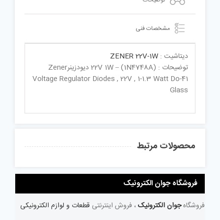
مشخصات فنی
دیتاشیت :
ZENER 22V-1W
توضیحات : (1N4748A) – 22V 1W دیودزینرZener
Voltage Regulator Diodes , 22V , 1-1.3 Watt Do-41
Glass
محصولات مرتبط
فروشگاه جوان الکترونیک
فروشگاه
جوان الکترونیک
، فروش اینترنتی
قطعات و لوازم الکترونیکی