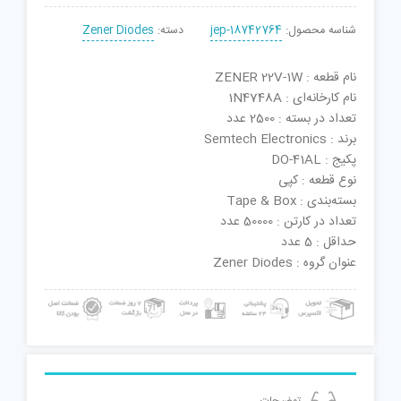
شناسه محصول:
jep-18742764
دسته:
Zener Diodes
نام قطعه : ZENER 22V-1W
نام کارخانه‌ای : 1N4748A
تعداد در بسته : 2500 عدد
برند : Semtech Electronics
پکیج : DO-41AL
نوع قطعه : کپی
بسته‌بندی : Tape & Box
تعداد در کارتن : 50000 عدد
حداقل : 5 عدد
عنوان گروه : Zener Diodes
توضیحات