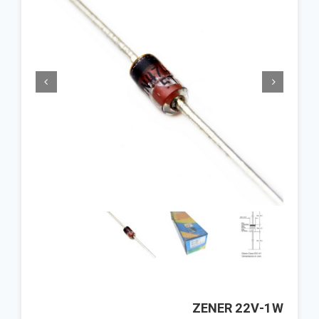


ZENER 22V-1W