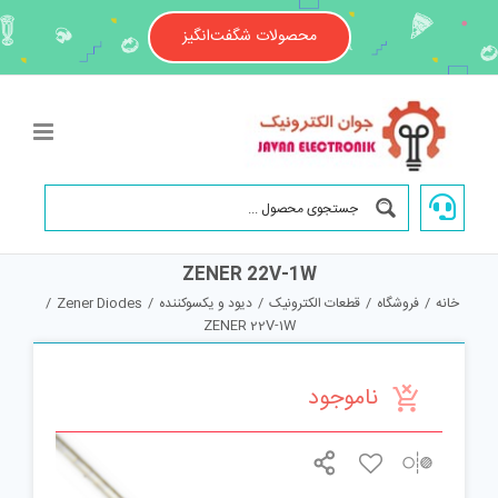
Ski
t
محصولات شگفت‌انگیز
conten
ZENER 22V-1W
خانه
/
فروشگاه
/
قطعات الکترونیک
/
دیود و یکسوکننده
/
Zener Diodes
/
ZENER 22V-1W
ناموجود