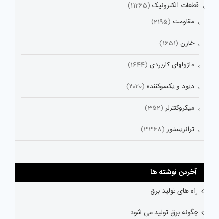
قطعات الکترونیک
(11265)
مقاومت
(2195)
خازن
(1651)
ماژولهای کاربردی
(1644)
دیود و یکسوکننده
(2020)
میکروکنترلر
(352)
ترانزیستور
(3368)
آخرین نوشته ها
راه های تولید برق
چگونه برق تولید می شود