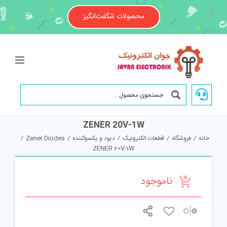
Ski
t
محصولات شگفت‌انگیز
conten
ZENER 20V-1W
خانه
/
فروشگاه
/
قطعات الکترونیک
/
دیود و یکسوکننده
/
Zener Diodes
/
ZENER 20V-1W
ناموجود