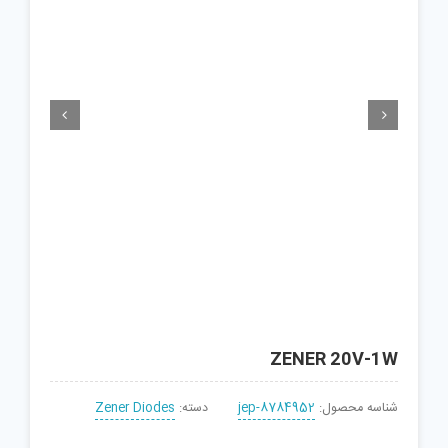


ZENER 20V-1W
شناسه محصول:
jep-8784952
دسته:
Zener Diodes