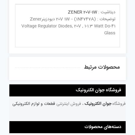
دیتاشیت :
ZENER 20V-1W
توضیحات : (1N4747A) – 20V 1W دیودزینرZener
Voltage Regulator Diodes, 20V , 1-1.3 Watt Do-41
Glass
محصولات مرتبط
فروشگاه جوان الکترونیک
فروشگاه
جوان الکترونیک
، فروش اینترنتی
قطعات و لوازم الکترونیکی
دسته‌های محصولات