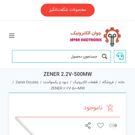
Ski
t
محصولات شگفت‌انگیز
conten
ZENER 2.2V-500MW
خانه
/
فروشگاه
/
قطعات الکترونیک
/
دیود و یکسوکننده
/
Zener Diodes
/
ZENER 2.2V-500MW
ناموجود