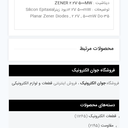
دیتاشیت :
ZENER 2.2V-500MW
توضیحات : 2.2V 500mWدیود زینرSilicon Epitaxial
Planar Zener Diodes , 2.2V , 500mW Do-35
محصولات مرتبط
فروشگاه جوان الکترونیک
فروشگاه
جوان الکترونیک
، فروش اینترنتی
قطعات و لوازم الکترونیکی
دسته‌های محصولات
قطعات الکترونیک
(11265)
مقاومت
(2195)