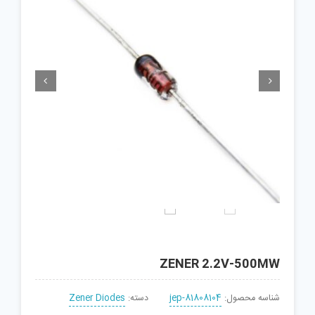


ZENER 2.2V-500MW
شناسه محصول:
jep-81808104
دسته:
Zener Diodes