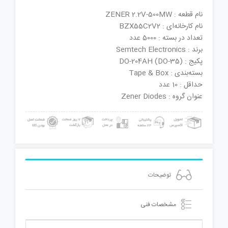
نام قطعه : ZENER 2.2V-500MW
نام کارخانه‌ای : BZX55C2V2
تعداد در بسته : 5000 عدد
برند : Semtech Electronics
پکیج : DO-204AH (DO-35)
بسته‌بندی : Tape & Box
حداقل : 10 عدد
عنوان گروه : Zener Diodes
توضیحات
مشخصات فنی