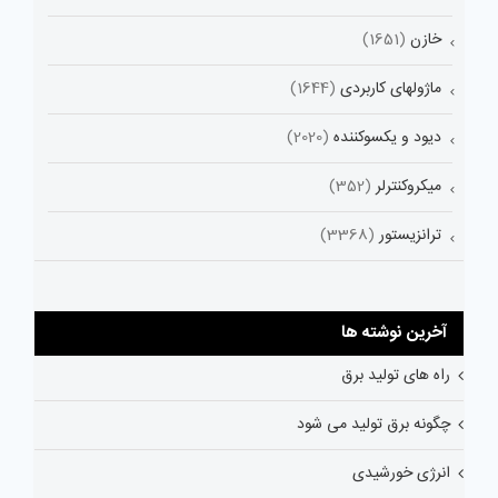
خازن
(1651)
ماژولهای کاربردی
(1644)
دیود و یکسوکننده
(2020)
میکروکنترلر
(352)
ترانزیستور
(3368)
آخرین نوشته ها
راه های تولید برق
چگونه برق تولید می شود
انرژی خورشیدی