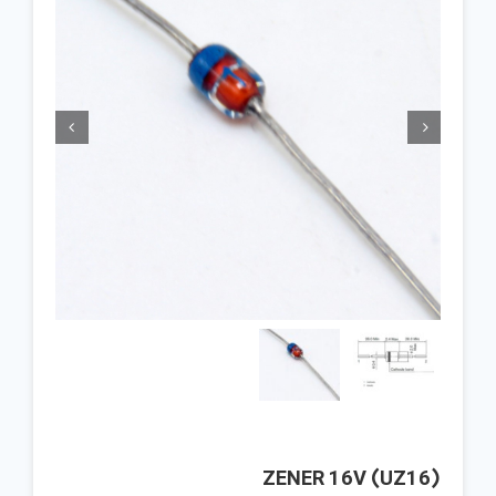


ZENER 16V (UZ16)