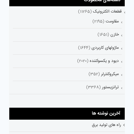
دسته‌های محصولات
قطعات الکترونیک
(11265)
مقاومت
(2195)
خازن
(1651)
ماژولهای کاربردی
(1644)
دیود و یکسوکننده
(2020)
میکروکنترلر
(352)
ترانزیستور
(3368)
آخرین نوشته ها
راه های تولید برق