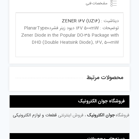
مشخصات فنی
دیتاشیت :
ZENER 16V (UZ16)
توضیحات : 16V 500mW دیود زینر فشردهPlanarType
Zener Diode in the Popular DO-35 Package with
DHD (Double Heatsink Diode), 16V, 500mW
محصولات مرتبط
فروشگاه جوان الکترونیک
فروشگاه
جوان الکترونیک
، فروش اینترنتی
قطعات و لوازم الکترونیکی