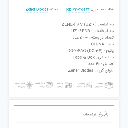
شناسه محصول:
jep-72825426
دسته:
Zener Diodes
نام قطعه : ZENER 16V (UZ16)
نام کارخانه‌ای : UZ-16BSB
تعداد در بسته : 5000 عدد
برند : CHINA
پکیج : DO-204AG (DO-34)
بسته‌بندی : Tape & Box
حداقل : 40 عدد
عنوان گروه : Zener Diodes
توضیحات