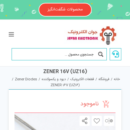
Ski
t
محصولات شگفت‌انگیز
conten
ZENER 16V (UZ16)
خانه
/
فروشگاه
/
قطعات الکترونیک
/
دیود و یکسوکننده
/
Zener Diodes
/
ZENER 16V (UZ16)
ناموجود