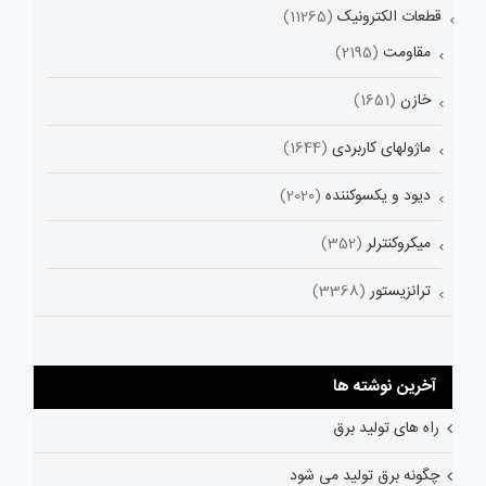
قطعات الکترونیک
(11265)
مقاومت
(2195)
خازن
(1651)
ماژولهای کاربردی
(1644)
دیود و یکسوکننده
(2020)
میکروکنترلر
(352)
ترانزیستور
(3368)
آخرین نوشته ها
راه های تولید برق
چگونه برق تولید می شود