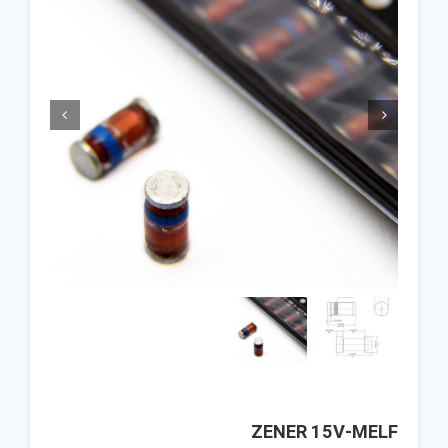


ZENER 15V-MELF