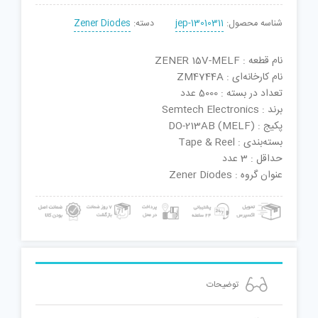
شناسه محصول:
jep-13010311
دسته:
Zener Diodes
نام قطعه : ZENER 15V-MELF
نام کارخانه‌ای : ZM4744A
تعداد در بسته : 5000 عدد
برند : Semtech Electronics
پکیج : DO-213AB (MELF)
بسته‌بندی : Tape & Reel
حداقل : 3 عدد
عنوان گروه : Zener Diodes
توضیحات