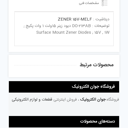
مشخصات فنی
دیتاشیت :
ZENER 15V-MELF
توضیحات : DO-213AB دیود زینر 15ولت 1 وات پکیج ;
Surface Mount Zener Diodes ; 15V , 1W
محصولات مرتبط
فروشگاه جوان الکترونیک
فروشگاه
جوان الکترونیک
، فروش اینترنتی
قطعات و لوازم الکترونیکی
دسته‌های محصولات