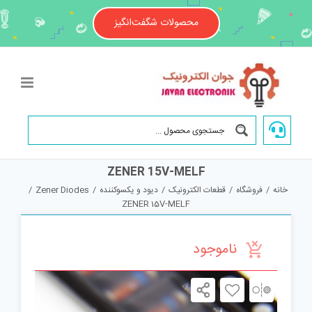
Ski
t
محصولات شگفت‌انگیز
conten
ZENER 15V-MELF
خانه
/
فروشگاه
/
قطعات الکترونیک
/
دیود و یکسوکننده
/
Zener Diodes
/
ZENER 15V-MELF
ناموجود