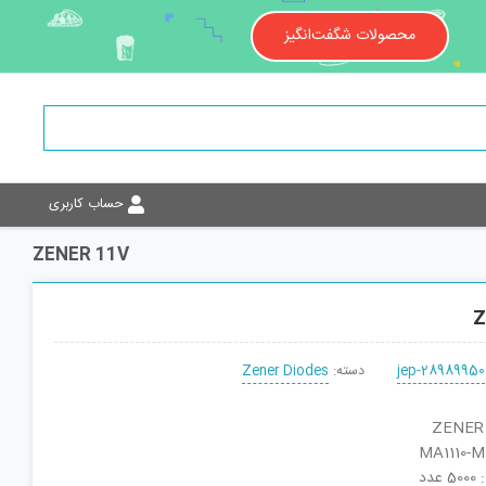
محصولات شگفت‌انگیز
حساب کاربری
ZENER 11V
Z
jep-28989950
دسته:
Zener Diodes
دد