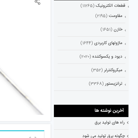
قطعات الکترونیک
(11265)
مقاومت
(2195)
خازن
(1651)
ماژولهای کاربردی
(1644)
دیود و یکسوکننده
(2020)
میکروکنترلر
(352)
ترانزیستور
(3368)
آخرین نوشته ها
راه های تولید برق
چگونه برق تولید می شود