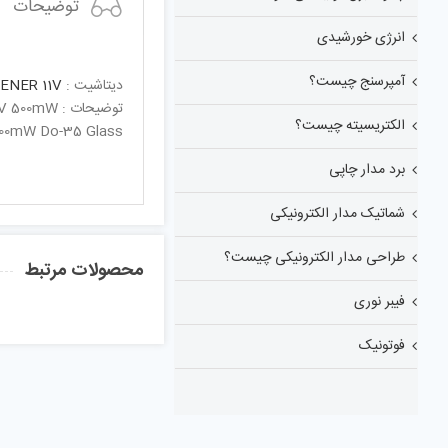
توضیحات
انرژی خورشیدی
آمپرسنج چیست؟
دیتاشیت :
ENER 11V
توضیحات : 11V 500mWدیود زینر
الکتریسیته چیست؟
 500mW Do-35 Glass
برد مدار چاپی
شماتیک مدار الکترونیکی
طراحی مدار الکترونیکی چیست؟
محصولات مرتبط
فیبر نوری
فوتونیک