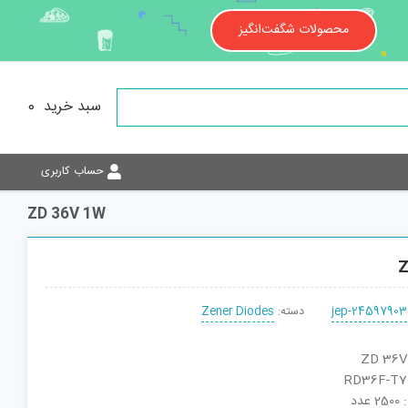
محصولات شگفت‌انگیز
سبد خرید
0
حساب کاربری
ZD 36V 1W
Z
jep-24597903
دسته:
Zener Diodes
دد