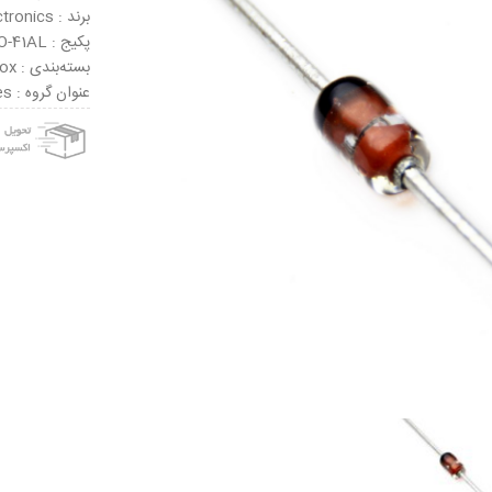
برند : NEC Electronics
پکیج : DO-41AL
بسته‌بندی : Tape & Box
عنوان گروه : Zener Diodes