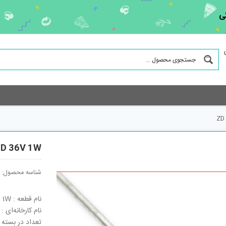
ی
ZD
D 36V 1W
شناسه محصول:
نام قطعه : ZD 36V 1W
نام کارخانه‌ای : RD36F-T7
تعداد در بسته : 2500 ع