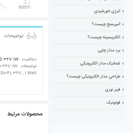
انرژی خورشیدی
آمپرسنج چیست؟
توضیحات
الکتریسیته چیست؟
برد مدار چاپی
دیتاشیت :
D 36V 1W
شماتیک مدار الکترونیکی
توضیحات : 36V 1W دیودزینر
Do-41, 36V , 1 Watt
طراحی مدار الکترونیکی چیست؟
فیبر نوری
فوتونیک
محصولات مرتبط