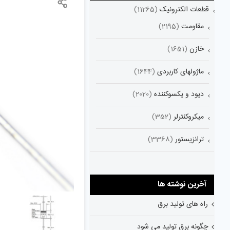
قطعات الکترونیک
(11265)
مقاومت
(2195)
خازن
(1651)
ماژولهای کاربردی
(1644)
دیود و یکسوکننده
(2020)
میکروکنترلر
(352)
ترانزیستور
(3368)
آخرین نوشته ها
راه های تولید برق
چگونه برق تولید می شود