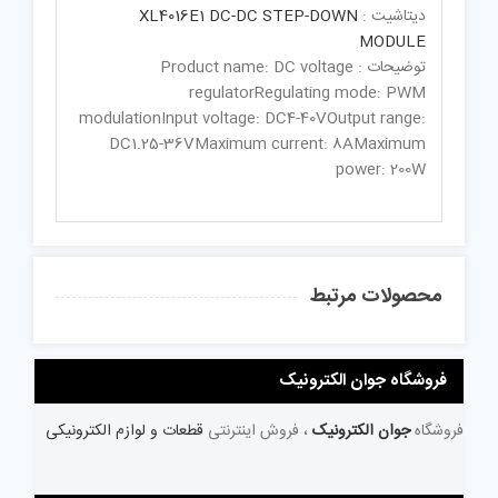
دیتاشیت :
XL4016E1 DC-DC STEP-DOWN
MODULE
توضیحات : Product name: DC voltage
regulatorRegulating mode: PWM
modulationInput voltage: DC4-40VOutput range:
DC1.25-36VMaximum current: 8AMaximum
power: 200W
محصولات مرتبط
فروشگاه جوان الکترونیک
فروشگاه
جوان الکترونیک
، فروش اینترنتی
قطعات و لوازم الکترونیکی