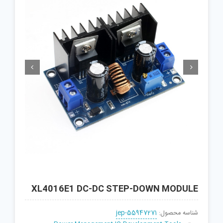


XL4016E1 DC-DC STEP-DOWN MODULE
شناسه محصول:
jep-55947271