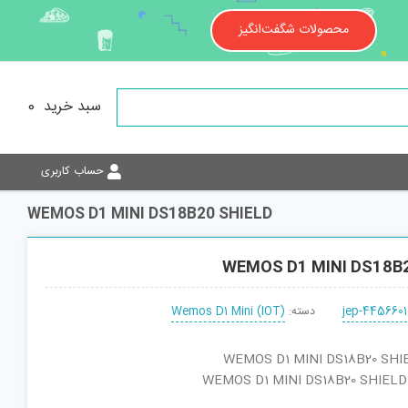
محصولات شگفت‌انگیز
سبد خرید
0
حساب کاربری
WEMOS D1 MINI DS18B20 SHIELD
WEMOS D1 MINI DS18B
jep-4456601
دسته:
Wemos D1 Mini (IOT)