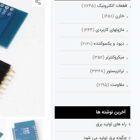
قطعات الکترونیک
(11265)
خازن
(1651)
ماژولهای کاربردی
(1644)
دیود و یکسوکننده
(2020)
میکروکنترلر
(352)
ترانزیستور
(3368)
مقاومت
(2195)
آخرین نوشته ها
راه های تولید برق
چگونه برق تولید می شود