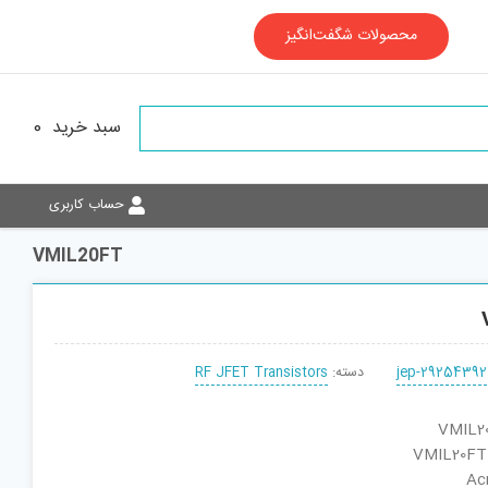
محصولات شگفت‌انگیز
سبد خرید
0
حساب کاربری
VMIL20FT
jep-29254392
دسته:
RF JFET Transistors