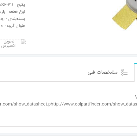
پکیج : CASE-211
نوع قطعه : باز
بسته‌بندی : Bag
عنوان گروه : RF JFET Transistors
مشخصات فنی