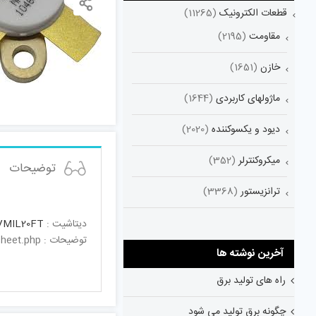
قطعات الکترونیک
(11265)
مقاومت
(2195)
خازن
(1651)
ماژولهای کاربردی
(1644)
دیود و یکسوکننده
(2020)
میکروکنترلر
(352)
توضیحات
ترانزیستور
(3368)
دیتاشیت :
VMIL20FT
توضیحات : http://www.eolpartfinder.com/show_datasheet.phttp://www.eolpartfinder.com/show_datasheet.php
آخرین نوشته ها
راه های تولید برق
چگونه برق تولید می شود