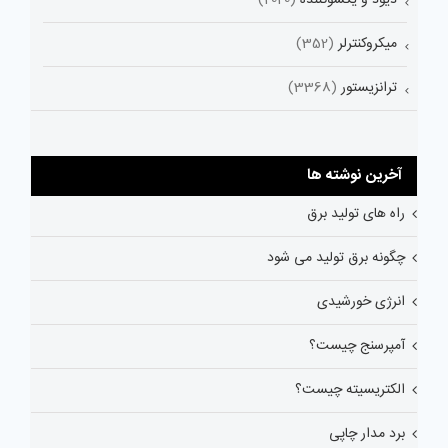
میکروکنترلر
(352)
ترانزیستور
(3368)
آخرین نوشته ها
راه های تولید برق
چگونه برق تولید می شود
انرژی خورشیدی
آمپرسنج چیست؟
الکتریسیته چیست؟
برد مدار چاپی