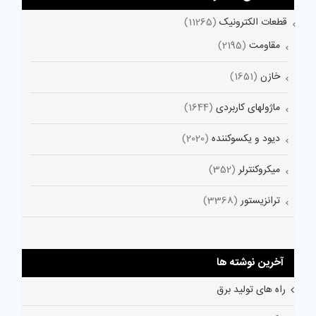
قطعات الکترونیک
(11265)
مقاومت
(2195)
خازن
(1651)
ماژولهای کاربردی
(1644)
دیود و یکسوکننده
(2020)
میکروکنترلر
(352)
ترانزیستور
(3368)
آخرین نوشته ها
راه های تولید برق