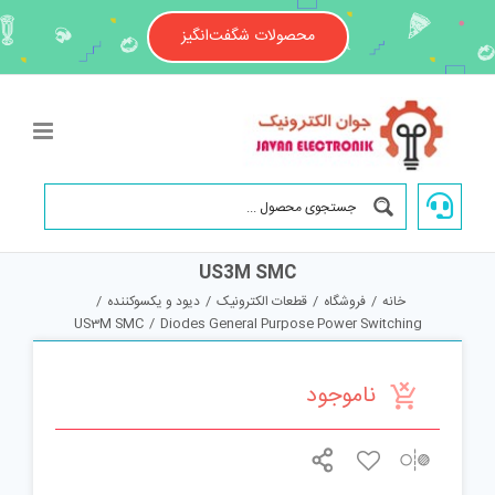
Ski
t
محصولات شگفت‌انگیز
conten
US3M SMC
خانه
/
فروشگاه
/
قطعات الکترونیک
/
دیود و یکسوکننده
/
US3M SMC
/
Diodes General Purpose Power Switching
ناموجود