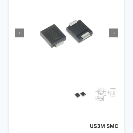


US3M SMC