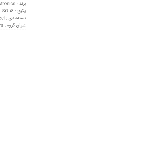
برند : STMicroelectronics
پکیج : SO-16
بسته‌بندی : Tape & Reel
عنوان گروه : Darlington Transistors