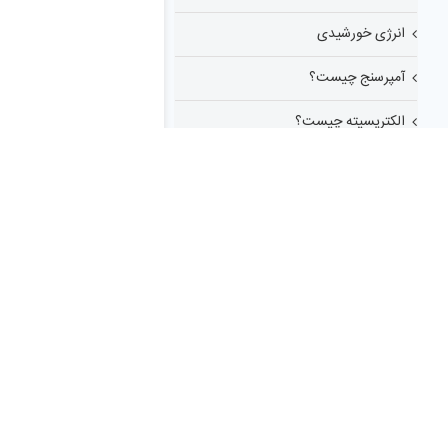
انرژی خورشیدی
آمپرسنج چیست؟
الکتریسیته چیست؟
برد مدار چاپی
شماتیک مدار الکترونیکی
طراحی مدار الکترونیکی چیست؟
فیبر نوری
فوتونیک