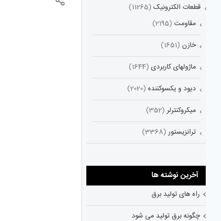
قطعات الکترونیک
(11265)
مقاومت
(2195)
خازن
(1651)
ماژولهای کاربردی
(1644)
دیود و یکسوکننده
(2020)
میکروکنترلر
(352)
ترانزیستور
(3368)
آخرین نوشته ها
راه های تولید برق
چگونه برق تولید می شود