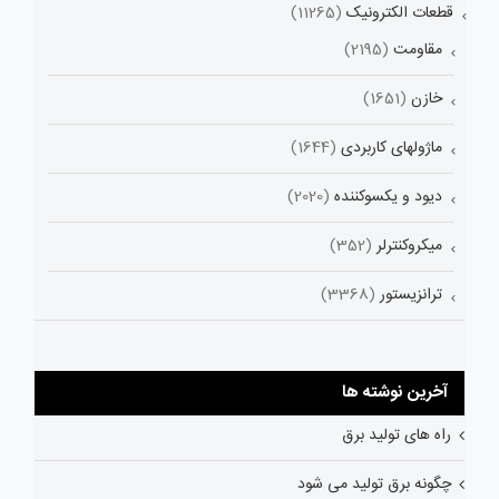
قطعات الکترونیک
(11265)
مقاومت
(2195)
خازن
(1651)
ماژولهای کاربردی
(1644)
دیود و یکسوکننده
(2020)
میکروکنترلر
(352)
ترانزیستور
(3368)
آخرین نوشته ها
راه های تولید برق
چگونه برق تولید می شود