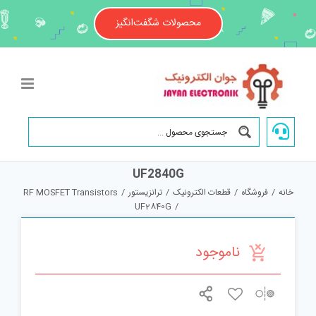
Ski
t
محصولات شگفت‌انگیز
conten
UF2840G
خانه
/
فروشگاه
/
قطعات الکترونیک
/
ترانزیستور
/
RF MOSFET Transistors
UF2840G
/
ناموجود