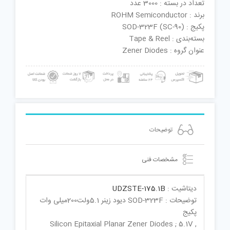
تعداد در بسته : 3000 عدد
برند : ROHM Semiconductor
پکیج : SOD-323F (SC-90)
بسته‌بندی : Tape & Reel
عنوان گروه : Zener Diodes
توضیحات
مشخصات فنی
دیتاشیت :
UDZSTE-175.1B
توضیحات : SOD-323F دیود زینر 5.1ولت200میلی وات
پکیج
Silicon Epitaxial Planar Zener Diodes ; 5.1V ,