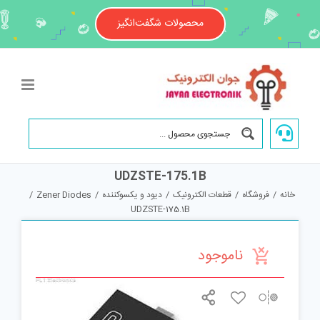
Ski
t
محصولات شگفت‌انگیز
conten
UDZSTE-175.1B
خانه
/
فروشگاه
/
قطعات الکترونیک
/
دیود و یکسوکننده
/
Zener Diodes
/
UDZSTE-175.1B
ناموجود