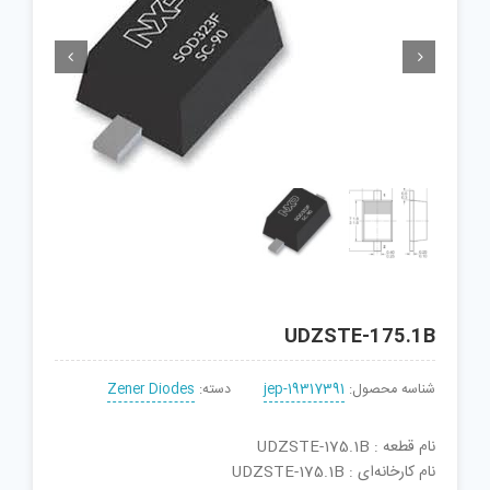


UDZSTE-175.1B
شناسه محصول:
jep-19317391
دسته:
Zener Diodes
نام قطعه : UDZSTE-175.1B
نام کارخانه‌ای : UDZSTE-175.1B