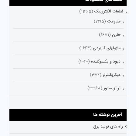
قطعات الکترونیک
(11265)
مقاومت
(2195)
خازن
(1651)
ماژولهای کاربردی
(1644)
دیود و یکسوکننده
(2020)
میکروکنترلر
(352)
ترانزیستور
(3368)
آخرین نوشته ها
راه های تولید برق