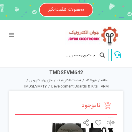
Ski
t
محصولات شگفت‌انگیز
conten
TMDSEVM642
خانه
/
فروشگاه
/
قطعات الکترونیک
/
ماژولهای کاربردی
/
TMDSEVM642
/
Development Boards & Kits - ARM
ناموجود