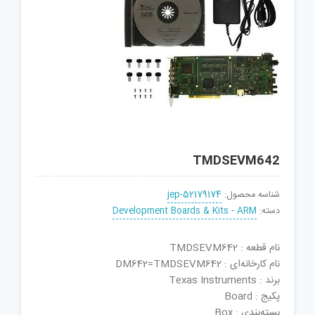
TMDSEVM642
شناسه محصول:
jep-52179174
دسته:
Development Boards & Kits - ARM
نام قطعه : TMDSEVM642
نام کارخانه‌ای : DM642=TMDSEVM642
برند : Texas Instruments
پکیج : Board
بسته‌بندی : Box