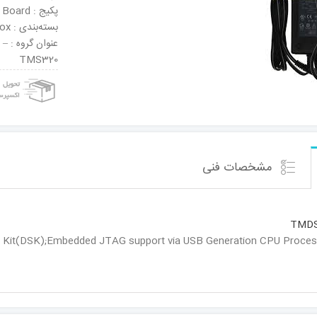
پکیج : Board
بسته‌بندی : Box
عنو
TMS320
مشخصات فنی
TMDS