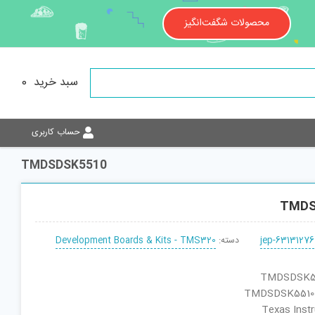
محصولات شگفت‌انگیز
سبد خرید
0
حساب کاربری
TMDSDSK5510
TMDS
jep-63131276
دسته:
Development Boards & Kits - TMS320