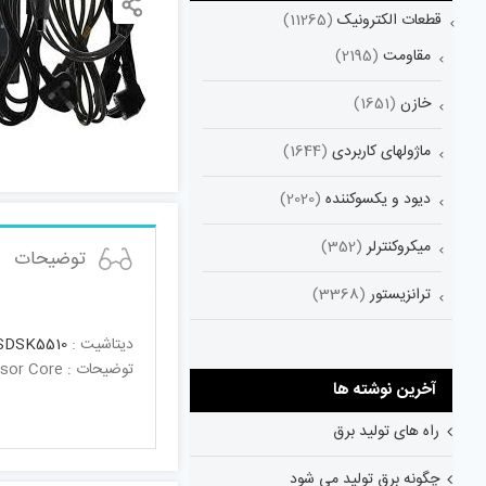
قطعات الکترونیک
(11265)
مقاومت
(2195)
خازن
(1651)
ماژولهای کاربردی
(1644)
دیود و یکسوکننده
(2020)
میکروکنترلر
(352)
توضیحات
ترانزیستور
(3368)
دیتاشیت :
DSK5510
توضیحات : DSP Starter Kit(DSK)DSP Starter Kit(DSK);Embedded JTAG support via USB Generation CPU Processor Core
آخرین نوشته ها
راه های تولید برق
چگونه برق تولید می شود