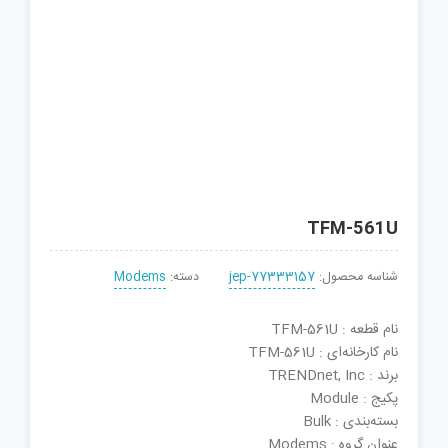
TFM-561U
شناسه محصول:
jep-77333157
دسته:
Modems
نام قطعه : TFM-561U
نام کارخانه‌ای : TFM-561U
برند : TRENDnet, Inc
پکیج : Module
بسته‌بندی : Bulk
عنوان گروه : Modems