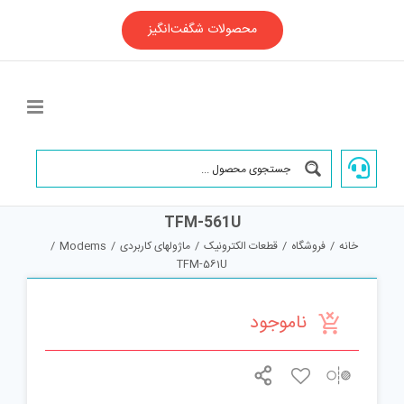
Ski
t
محصولات شگفت‌انگیز
conten
TFM-561U
خانه
/
فروشگاه
/
قطعات الکترونیک
/
ماژولهای کاربردی
/
Modems
/
TFM-561U
ناموجود