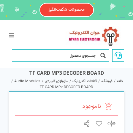
Ski
t
محصولات شگفت‌انگیز
conten
TF CARD MP3 DECODER BOARD
خانه
/
فروشگاه
/
قطعات الکترونیک
/
ماژولهای کاربردی
/
Audio Modules
/
TF CARD MP3 DECODER BOARD
ناموجود