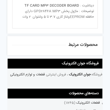
دیتاشیت :
TF CARD MP3 DECODER BOARD
توضیحات : ماژول پخش GPD2846A MP3 دارای
حافظه EEPROMولتاژ کاری 3.7 تا 5 ولتتوان: 2 وات
محصولات مرتبط
فروشگاه جوان الکترونیک
فروشگاه
جوان الکترونیک
، فروش اینترنتی
قطعات و لوازم الکترونیکی
دسته‌های محصولات
قطعات الکترونیک
(11265)