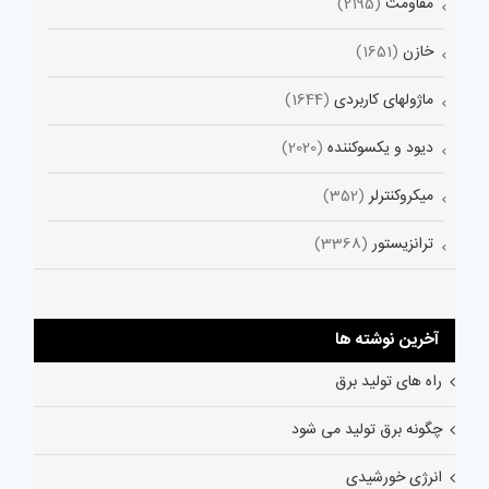
مقاومت
(2195)
خازن
(1651)
ماژولهای کاربردی
(1644)
دیود و یکسوکننده
(2020)
میکروکنترلر
(352)
ترانزیستور
(3368)
آخرین نوشته ها
راه های تولید برق
چگونه برق تولید می شود
انرژی خورشیدی