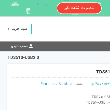
محصولات شگفت‌انگیز
سبد خرید
0
حساب کاربری
TDS510-USB2.0
TDS51
jep-45730167
دسته:
Emulators / Simulators