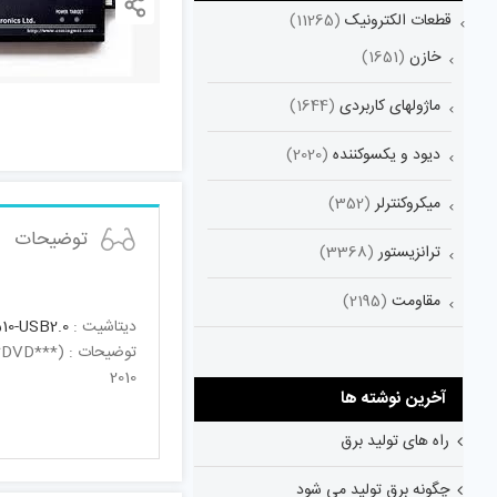
قطعات الکترونیک
(11265)
خازن
(1651)
ماژولهای کاربردی
(1644)
دیود و یکسوکننده
(2020)
میکروکنترلر
(352)
توضیحات
ترانزیستور
(3368)
مقاومت
(2195)
دیتاشیت :
10-USB2.0
توضیحات 
2010
آخرین نوشته ها
راه های تولید برق
چگونه برق تولید می شود