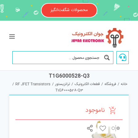
Ski
t
محصولات شگفت‌انگیز
conten
T1G6000528-Q3
خانه
/
فروشگاه
/
قطعات الکترونیک
/
ترانزیستور
/
RF JFET Transistors
/
T1G6000528-Q3
ناموجود