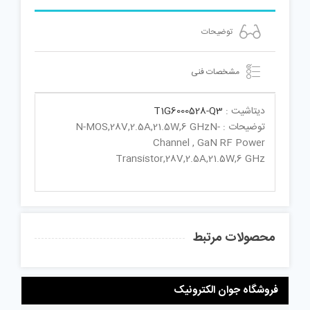
توضیحات
مشخصات فنی
دیتاشیت :
T1G6000528-Q3
توضیحات : N-MOS,28V,2.5A,21.5W,6 GHzN-
Channel , GaN RF Power
Transistor,28V,2.5A,21.5W,6 GHz
محصولات مرتبط
فروشگاه جوان الکترونیک