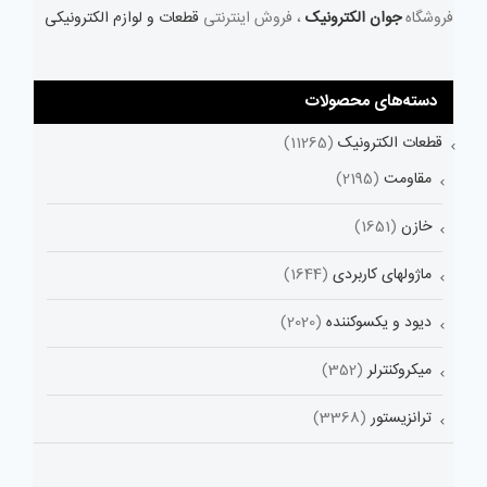
فروشگاه
جوان الکترونیک
، فروش اینترنتی
قطعات و لوازم الکترونیکی
دسته‌های محصولات
قطعات الکترونیک
(11265)
مقاومت
(2195)
خازن
(1651)
ماژولهای کاربردی
(1644)
دیود و یکسوکننده
(2020)
میکروکنترلر
(352)
ترانزیستور
(3368)