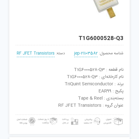
T1G6000528-Q3
شناسه محصول:
jep-21103582
دسته:
RF JFET Transistors
نام قطعه : T1G6000528-Q3
نام کارخانه‌ای : T1G6000528-Q3
برند : TriQuint Semiconductor
پکیج : EAR99
بسته‌بندی : Tape & Reel
عنوان گروه : RF JFET Transistors