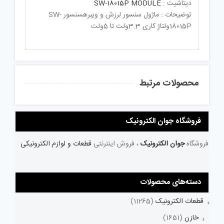
دیتاشیت :
SW-18015P MODULE
توضیحات : ماژول سنسور لرزش و ویبرهسنسور SW-
18015Pولتاژ کاری 3.3ولت تا 5ولت
محصولات مرتبط
فروشگاه جوان الکترونیک
فروشگاه
جوان الکترونیک
، فروش اینترنتی
قطعات و لوازم الکترونیکی
دسته‌های محصولات
قطعات الکترونیک
(11265)
خازن
(1651)