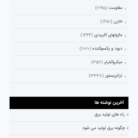
مقاومت
(2195)
خازن
(1651)
ماژولهای کاربردی
(1644)
دیود و یکسوکننده
(2020)
میکروکنترلر
(352)
ترانزیستور
(3368)
آخرین نوشته ها
راه های تولید برق
چگونه برق تولید می شود