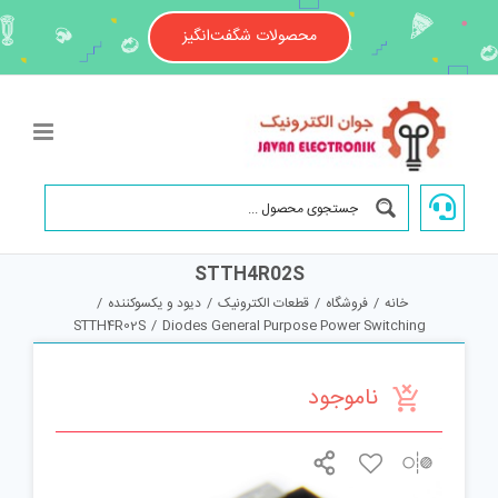
Ski
t
محصولات شگفت‌انگیز
conten
STTH4R02S
خانه
/
فروشگاه
/
قطعات الکترونیک
/
دیود و یکسوکننده
/
STTH4R02S
/
Diodes General Purpose Power Switching
ناموجود