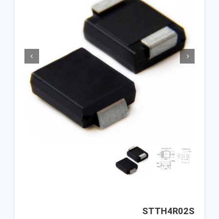


STTH4R02S