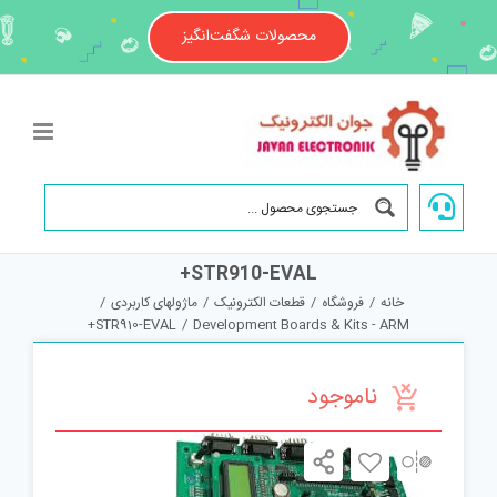
Ski
t
محصولات شگفت‌انگیز
conten
STR910-EVAL+
خانه
/
فروشگاه
/
قطعات الکترونیک
/
ماژولهای کاربردی
/
STR910-EVAL+
/
Development Boards & Kits - ARM
ناموجود