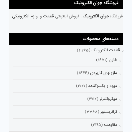
فروشگاه جوان الکترونیک
فروشگاه
جوان الکترونیک
، فروش اینترنتی
قطعات و لوازم الکترونیکی
دسته‌های محصولات
قطعات الکترونیک
(11265)
خازن
(1651)
ماژولهای کاربردی
(1644)
دیود و یکسوکننده
(2020)
میکروکنترلر
(352)
ترانزیستور
(3368)
مقاومت
(2195)