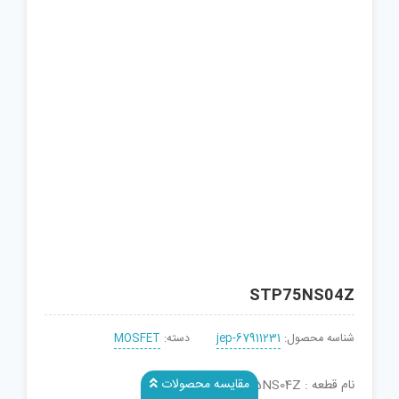
STP75NS04Z
شناسه محصول:
jep-67911231
دسته:
MOSFET
مقایسه محصولات
نام قطعه : STP75NS04Z