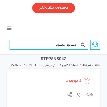
Ski
t
محصولات شگفت‌انگیز
conten
STP75NS04Z
خانه
/
فروشگاه
/
قطعات الکترونیک
/
ترانزیستور
/
MOSFET
/
STP75NS04Z
ناموجود