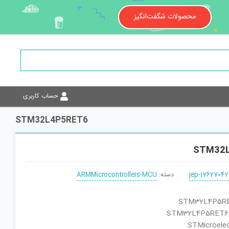
محصولات شگفت‌انگیز
حساب کاربری
STM32L4P5RET6
STM32
jep-17627042
دسته:
ARMMicrocontrollers-MCU