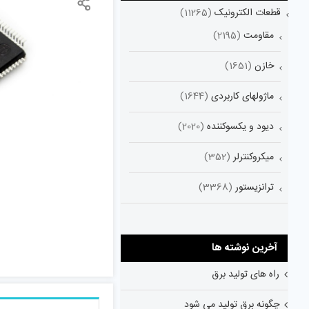
قطعات الکترونیک
(11265)
مقاومت
(2195)
خازن
(1651)
ماژولهای کاربردی
(1644)
دیود و یکسوکننده
(2020)
میکروکنترلر
(352)
ترانزیستور
(3368)
آخرین نوشته ها
راه های تولید برق
چگونه برق تولید می شود