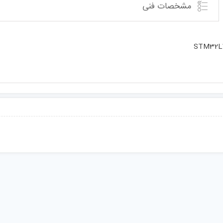
مشخصات فنی
STM32L