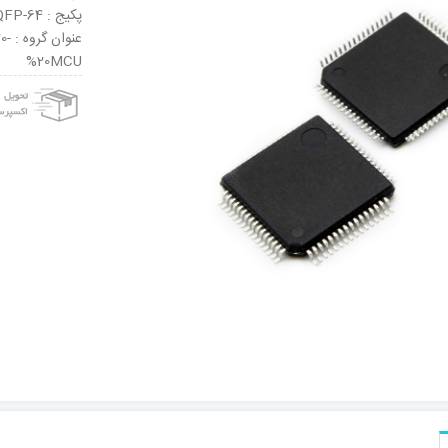
پکیج : LQFP-64
عنو
%20MCU