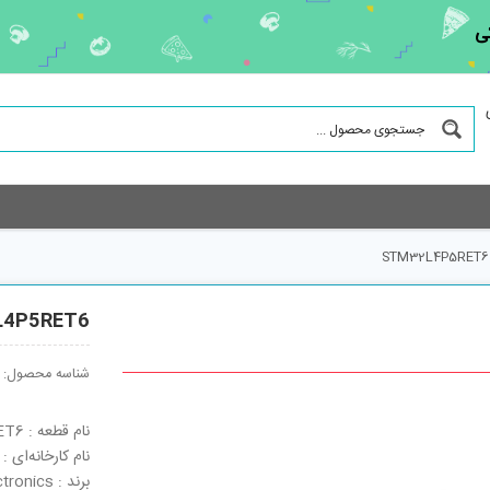
ی
STM32L4P5RET6
L4P5RET6
شناسه محصول:
نام قطعه : STM32L4P5RET6
نام کارخانه‌ای : STM32L4P5RET6
برند : STMicroelectronics